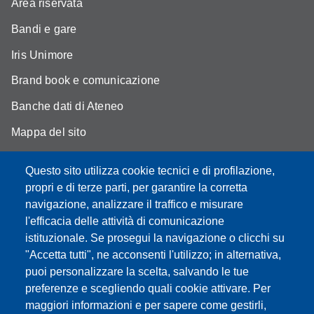
Area riservata
Bandi e gare
Iris Unimore
Brand book e comunicazione
Banche dati di Ateneo
Mappa del sito
YouTube DSLC
Questo sito utilizza cookie tecnici e di profilazione,
Accessibility
propri e di terze parti, per garantire la corretta
navigazione, analizzare il traffico e misurare
Privacy e Cookie policy
l'efficacia delle attività di comunicazione
istituzionale. Se prosegui la navigazione o clicchi su
"Accetta tutti", ne acconsenti l'utilizzo; in alternativa,
puoi personalizzare la scelta, salvando le tue
Partita IVA: 00427620364
preferenze e scegliendo quali cookie attivare. Per
Dipartimento di Studi Linguistici e Culturali
maggiori informazioni e per sapere come gestirli,