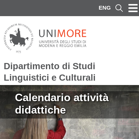
Salta al contenuto principale
ENG
Cerca
Dipartimento di Studi
Linguistici e Culturali
Immagine
Calendario attività
didattiche