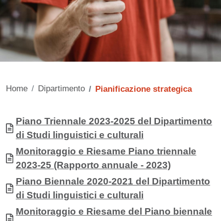
Home
Dipartimento
Pianificazione strategica
Contenuto
Allegati
Documento
Piano Triennale 2023-2025 del Dipartimento
di Studi linguistici e culturali
Documento
Monitoraggio e Riesame Piano triennale
2023-25 (Rapporto annuale - 2023)
Documento
Piano Biennale 2020-2021 del Dipartimento
di Studi linguistici e culturali
Documento
Monitoraggio e Riesame del Piano biennale