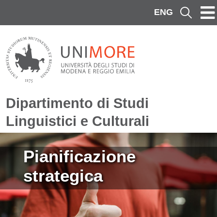
Salta al contenuto principale
ENG
Cerca
Dipartimento di Studi
Linguistici e Culturali
Immagine
Pianificazione
strategica