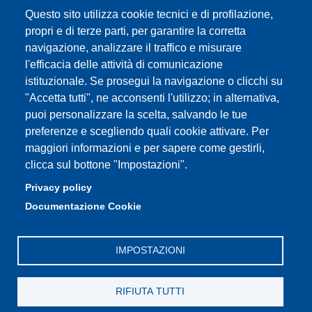
YouTube DSLC
Questo sito utilizza cookie tecnici e di profilazione,
Accessibility
propri e di terze parti, per garantire la corretta
navigazione, analizzare il traffico e misurare
Privacy e Cookie policy
l'efficacia delle attività di comunicazione
istituzionale. Se prosegui la navigazione o clicchi su
"Accetta tutti", ne acconsenti l'utilizzo; in alternativa,
puoi personalizzare la scelta, salvando le tue
Partita IVA: 00427620364
preferenze e scegliendo quali cookie attivare. Per
Dipartimento di Studi Linguistici e Culturali
maggiori informazioni e per sapere come gestirli,
Sede: Largo Sant'Eufemia 19 - 41121 Modena
clicca sul bottone "Impostazioni".
E-mail: segreteria.studilinguistici@unimore.it
Privacy policy
Pec: didattica.dslc@pec.unimore.it
Documentazione Cookie
Tel: portineria
059/2055811
IMPOSTAZIONI
RIFIUTA TUTTI