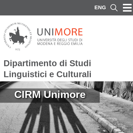
Salta al contenuto principale
ENG
Cerca
Dipartimento di Studi
Linguistici e Culturali
Immagine
CIRM Unimore